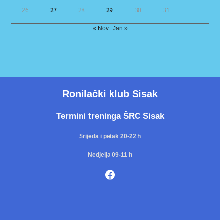
26
27
28
29
30
31
« Nov
Jan »
Ronilački klub Sisak
Termini treninga ŠRC Sisak
Srijeda i petak 20-22 h
Nedjelja 09-11 h
Facebook