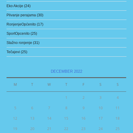
Eko Akcije
(24)
Plivanje perajama
(30)
RonjenjeOpćenito
(17)
SportOpcenito
(25)
Stažno ronjenje
(31)
Tečajevi
(25)
DECEMBER 2022
M
T
W
T
F
S
S
1
2
3
4
5
6
7
8
9
10
11
12
13
14
15
16
17
18
19
20
21
22
23
24
25