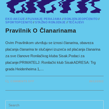
EKO AKCIJE
/
PLIVANJE PERAJAMA
/
RONJENJEOPĆENITO
/
SPORTOPCENITO
/
STAŽNO RONJENJE
/
TEČAJEVI
Pravilnik O Članarinama
Ovim Pravilnikom utvrđuju se iznosi članarina, obaveza
plaćanja članarina te slučajevi izuzeća od plaćanja članarina
za sve članove Ronilačkog kluba Sisak.Podaci za
plaćanje:PRIMATELJ: Ronilački klub SisakADRESA: Trg
grada Heidenheima 1,…
ON
COMMENTS OFF
29/12/2022
PRAVILNIK
O
ČLANARINAMA