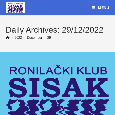
Skip
MENU
to
content
Daily Archives: 29/12/2022
>
2022
>
December
>
29