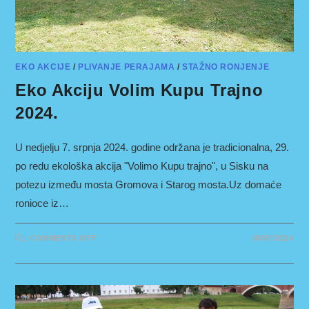
EKO AKCIJE
/
PLIVANJE PERAJAMA
/
STAŽNO RONJENJE
Eko Akciju Volim Kupu Trajno
2024.
U nedjelju 7. srpnja 2024. godine održana je tradicionalna, 29.
po redu ekološka akcija "Volimo Kupu trajno", u Sisku na
potezu između mosta Gromova i Starog mosta.Uz domaće
ronioce iz…
ON
COMMENTS OFF
08/07/2024
EKO
AKCIJU
VOLIM
KUPU
TRAJNO
2024.