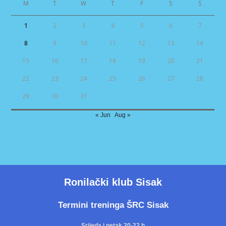
M
T
W
T
F
S
S
1
2
3
4
5
6
7
8
9
10
11
12
13
14
15
16
17
18
19
20
21
22
23
24
25
26
27
28
29
30
31
« Jun
Aug »
Ronilački klub Sisak
Termini treninga ŠRC Sisak
Srijeda i petak 20-22 h