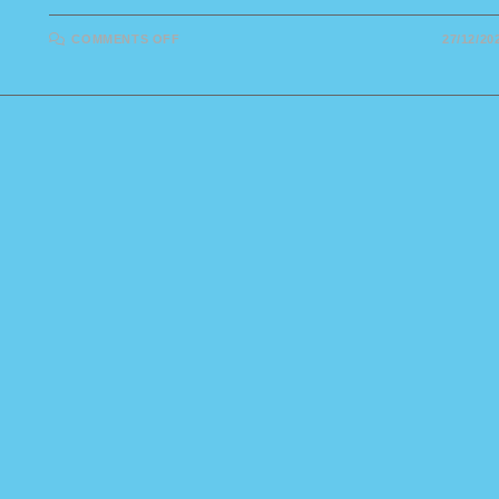
ON
COMMENTS OFF
27/12/20
FINALE
KUP
HRVATSKE
–
PODVODNE
VJEŠTINE
NA
BAZENU–
BRZO
I
VJEŠTO