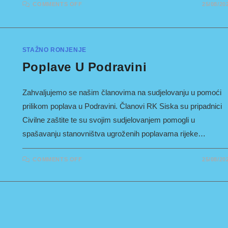
ON
COMMENTS OFF
25/08/20
RONILAČKI
TEČAJ
R1/R2
-
RUJAN
2023
STAŽNO RONJENJE
Poplave U Podravini
Zahvaljujemo se našim članovima na sudjelovanju u pomoći
prilikom poplava u Podravini. Članovi RK Siska su pripadnici
Civilne zaštite te su svojim sudjelovanjem pomogli u
spašavanju stanovništva ugroženih poplavama rijeke…
ON
COMMENTS OFF
25/08/20
POPLAVE
U
PODRAVINI