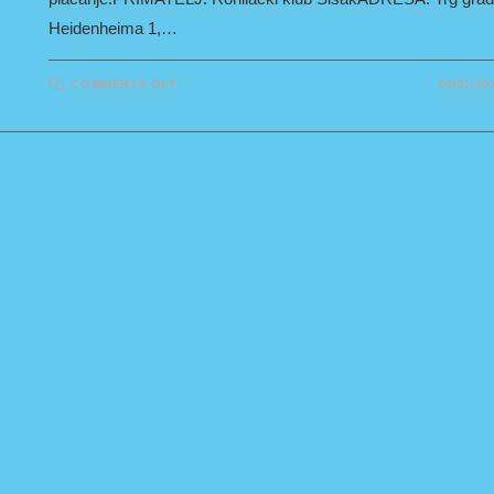
Heidenheima 1,…
ON
COMMENTS OFF
04/01/20
ODLUKA
O
ČLANARINAMA
ZA
2025.
GODINU