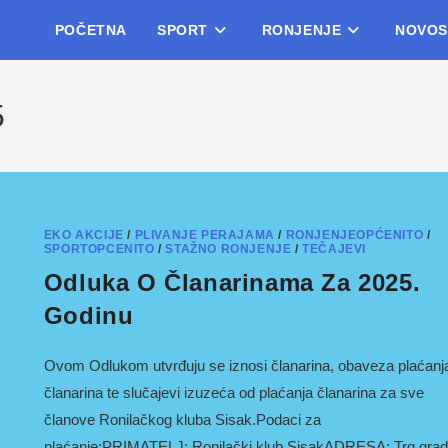
POČETNA
SPORT
RONJENJE
NOVOS
5
EKO AKCIJE
/
PLIVANJE PERAJAMA
/
RONJENJEOPĆENITO
/
SPORTOPCENITO
/
STAŽNO RONJENJE
/
TEČAJEVI
Odluka O Članarinama Za 2025.
Godinu
Ovom Odlukom utvrđuju se iznosi članarina, obaveza plaćanj
članarina te slučajevi izuzeća od plaćanja članarina za sve
članove Ronilačkog kluba Sisak.Podaci za
plaćanje:PRIMATELJ: Ronilački klub SisakADRESA: Trg gra