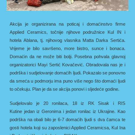
Akcija je organizirana na poticaj i domaćinstvo firme
Applied Ceramics, točnije njihove podružnice Kul IN i
hotela Ablana, tj. njihovog vlasnika Matta Darka Sertića.
Vrijeme je bilo savršeno, more bistro, sunce i bonaca.
Domaćin da ne može biti bolji. Posebna pohvala glavnoj
organizatorici Mayi Sertić Kovačević. Obradovala nas je i
podrška i sudjelovanje domaćih ljudi. Pokazalo se ponovno
da smeća u podmorju ima puno više nego što domaći ljudi
to očekuju. Plan je da se akcija ponovi i sljedeće godine.
Sudjelovalo je 20 ronilaca, 18 iz RK Sisak i RIS
Kutine
jedan iz Geronima i jedan ronilac iz Ukrajine. Kao
podrška na obali bilo je 6-7 domaćih ljudi s dva čamca te
gosti hotela koji su zaposlenici Applied Ceramicsa, Kul Ina