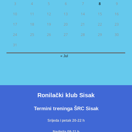
3
4
5
6
7
8
9
10
11
12
13
14
15
16
17
18
19
20
21
22
23
24
25
26
27
28
29
30
31
« Jul
Ronilački klub Sisak
Termini treninga ŠRC Sisak
Srijeda i petak 20-22 h
Nedjelja 09-11 h