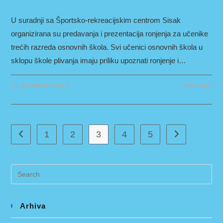
U suradnji sa Športsko-rekreacijskim centrom Sisak
organizirana su predavanja i prezentacija ronjenja za učenike
trećih razreda osnovnih škola. Svi učenici osnovnih škola u
sklopu škole plivanja imaju priliku upoznati ronjenje i…
ON
COMMENTS OFF
29/01/2023
PREZENTACIJA
RONJENJA
ZA
OSNOVNE
ŠKOLE
1
2
3
4
5
Go to the previous page
Go to the next
Arhiva