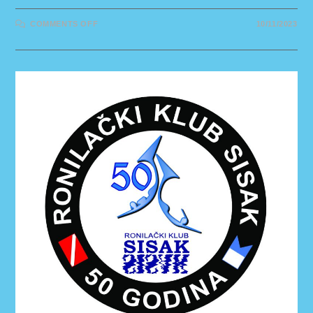
ON
COMMENTS OFF
10/11/2023
50
GODINA
RONILAČKOG
KLUBA
SISAK