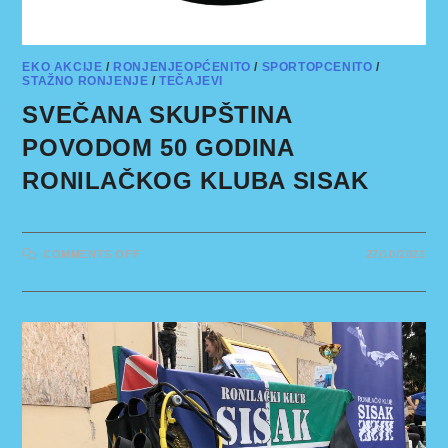
EKO AKCIJE
/
RONJENJEOPĆENITO
/
SPORTOPCENITO
/
STAŽNO RONJENJE
/
TEČAJEVI
SVEČANA SKUPŠTINA
POVODOM 50 GODINA
RONILAČKOG KLUBA SISAK
ON
COMMENTS OFF
27/10/2023
SVEČANA
SKUPŠTINA
POVODOM
50
GODINA
RONILAČKOG
KLUBA
SISAK