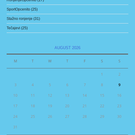
RonjenjeOpćenito
(17)
SportOpcenito
(25)
Stažno ronjenje
(31)
Tečajevi
(25)
AUGUST 2026
M
T
W
T
F
S
S
1
2
3
4
5
6
7
8
9
10
11
12
13
14
15
16
17
18
19
20
21
22
23
24
25
26
27
28
29
30
31