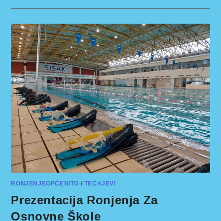
UDRUGA
GRADA
SISKA
RONJENJEOPĆENITO
/
TEČAJEVI
Prezentacija Ronjenja Za
Osnovne Škole