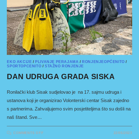
EKO AKCIJE
/
PLIVANJE PERAJAMA
/
RONJENJEOPĆENITO
/
SPORTOPCENITO
/
STAŽNO RONJENJE
DAN UDRUGA GRADA SISKA
Ronilački klub Sisak sudjelovao je na 17. sajmu udruga i
ustanova koji je organizirao Volonterski centar Sisak zajedno
s partnerima. Zahvaljujemo svim posjetiteljima što su došli na
naš štand. Sve…
ON
COMMENTS OFF
22/05/2023
DAN